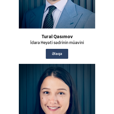
Tural Qasımov
İdarə Heyəti sədrinin müavini
Əlaqə