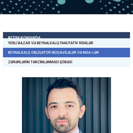
BİZİM KOMANDA
YERLI BAZAR VƏ BEYNƏLXALQ FAKUTATIV RISKLƏR
BEYNƏLXALQ OBLIQATOR MÜQAVILƏLƏR VƏ MGA-LƏR
ZƏRƏRLƏRIN TƏNZIMLƏNMƏSI ŞÖBƏSI