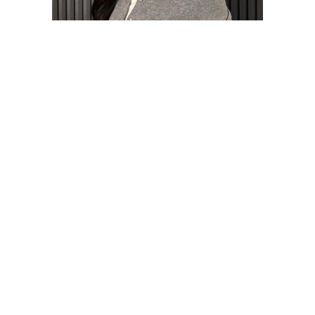
Ləman Tağızadə
Anderrayter
Əlaqə
HAQQIMIZDA
FƏALIYYƏTIMIZ
MALIYYƏ GÖSTƏRICILƏRI
BIZIM KOMANDA