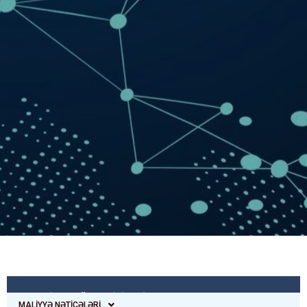
MALİYYƏ GÖSTƏRİCİLƏRİ
MALİYYƏ NƏTİCƏLƏRİ