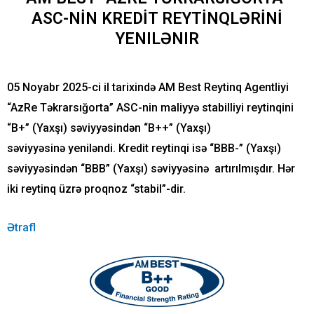
ASC-NIN KREDIT REYTINQLƏRINI
YENILƏNIR
05 Noyabr 2025-ci il
tarixində AM Best Reytinq Agentliyi
“AzRe Təkrarsığorta” ASC-nin maliyyə stabilliyi reytinqini
“B+” (Yaxşı) səviyyəsindən “B++” (Yaxşı)
səviyyəsinə yeniləndi. Kredit reytinqi isə “BBB-” (Yaxşı)
səviyyəsindən “BBB” (Yaxşı) səviyyəsinə artırılmışdır. Hər
iki reytinq üzrə proqnoz “stabil”-dir.
Ətrafl