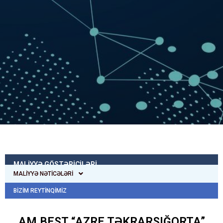
MALİYYƏ GÖSTƏRİCİLƏRİ
MALİYYƏ NƏTİCƏLƏRİ
BIZIM REYTINQIMIZ
AM BEST “AZRE TƏKRARSIĞORTA”